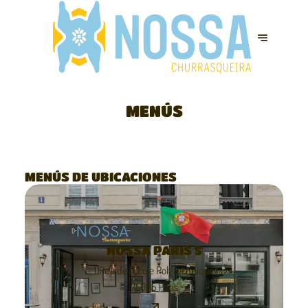
MENÚS
MENÚS DE UBICACIONES
NOSSA PARIS 5
1 Rue de l'École Polytechnique
75005 Paris